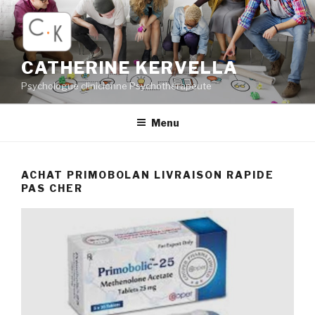
Aller
au
contenu
principal
CATHERINE KERVELLA
Psychologue clinicienne Psychothérapeute
Menu
ACHAT PRIMOBOLAN LIVRAISON RAPIDE
PAS CHER