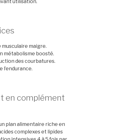
nt utilisation.
ices
e musculaire maigre.
un métabolisme boosté.
uction des courbatures.
e l’endurance.
ent en complément
un plan alimentaire riche en
lucides complexes et lipides
ion intensives 4 à 5 fois par