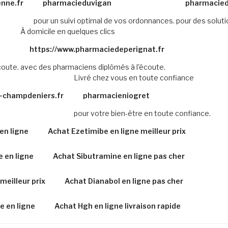
nne.fr
pharmacieduvigan
pharmacied
pour un suivi optimal de vos ordonnances.
pour des solut
À domicile en quelques clics
https://www.pharmaciedeperignat.fr
coute.
avec des pharmaciens diplômés à l'écoute.
Livré chez vous en toute confiance
-champdeniers.fr
pharmacieniogret
pour votre bien-être en toute confiance.
en ligne
Achat Ezetimibe en ligne meilleur prix
e en ligne
Achat Sibutramine en ligne pas cher
meilleur prix
Achat Dianabol en ligne pas cher
e en ligne
Achat Hgh en ligne livraison rapide