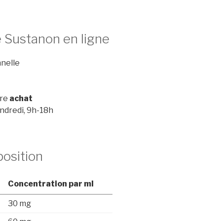
 Sustanon en ligne
nnelle
tre
achat
endredi, 9h-18h
position
Concentration par ml
30 mg