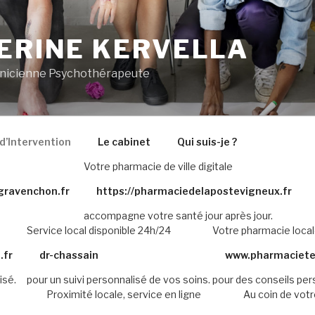
ERINE KERVELLA
inicienne Psychothérapeute
’Intervention
Le cabinet
Qui suis-je ?
Votre pharmacie de ville digitale
egravenchon.fr
https://pharmaciedelapostevigneux.fr
accompagne votre santé jour après jour.
Service local disponible 24h/24
Votre pharmacie loca
.fr
dr-chassain
www.pharmaciete
isé.
pour un suivi personnalisé de vos soins.
pour des conseils per
Proximité locale, service en ligne
Au coin de votr