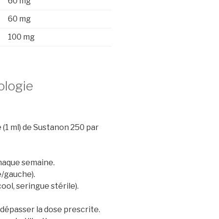
60 mg
60 mg
100 mg
ologie
 (1 ml) de Sustanon 250 par
haque semaine.
e/gauche).
ol, seringue stérile).
 dépasser la dose prescrite.