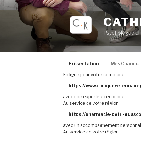
Aller
au
CATH
contenu
principal
Psychologue cl
Présentation
Mes Champs d
En ligne pour votre commune
https://www.cliniqueveterinair
avec une expertise reconnue.
Au service de votre région
https://pharmacie-petri-guasco
avec un accompagnement personnal
Au service de votre région