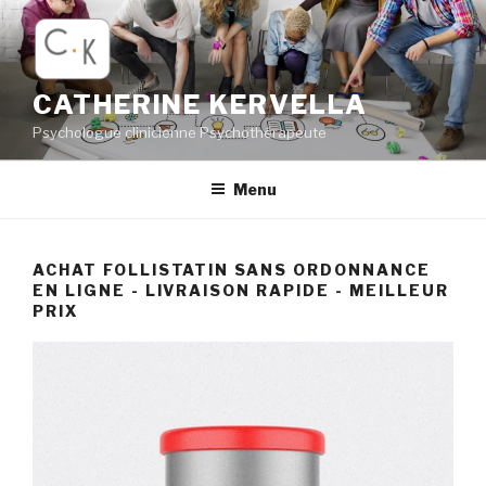
Aller
au
contenu
principal
CATHERINE KERVELLA
Psychologue clinicienne Psychothérapeute
Menu
ACHAT FOLLISTATIN SANS ORDONNANCE
EN LIGNE - LIVRAISON RAPIDE - MEILLEUR
PRIX