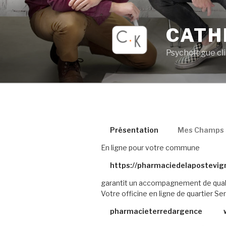
Aller
au
CATH
contenu
principal
Psychologue cl
Présentation
Mes Champs d
En ligne pour votre commune
https://pharmaciedelapostevig
garantit un accompagnement de qual
Votre officine en ligne de quartier
Ser
pharmacieterredargence