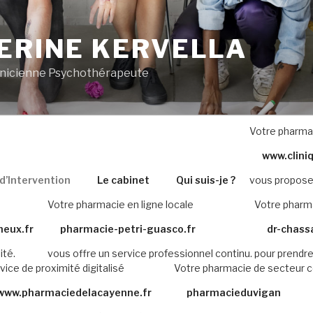
ERINE KERVELLA
inicienne Psychothérapeute
Votre pharma
www.clini
’Intervention
Le cabinet
Qui suis-je ?
vous propose
Votre pharmacie en ligne locale
Votre pharma
neux.fr
pharmacie-petri-guasco.fr
dr-chass
ité.
vous offre un service professionnel continu.
pour prendre
vice de proximité digitalisé
Votre pharmacie de secteur 
www.pharmaciedelacayenne.fr
pharmacieduvigan