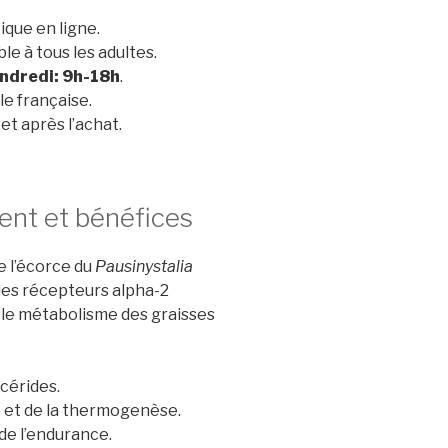
ique en ligne.
 à tous les adultes.
endredi: 9h-18h
.
le française.
et après l’achat.
ent et bénéfices
e l’écorce du
Pausinystalia
des récepteurs alpha-2
t le métabolisme des graisses
ycérides.
e et de la thermogenèse.
de l’endurance.