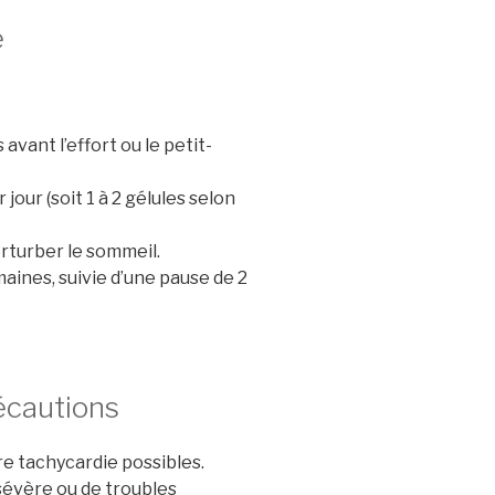
e
avant l’effort ou le petit-
our (soit 1 à 2 gélules selon
erturber le sommeil.
ines, suivie d’une pause de 2
écautions
re tachycardie possibles.
sévère ou de troubles