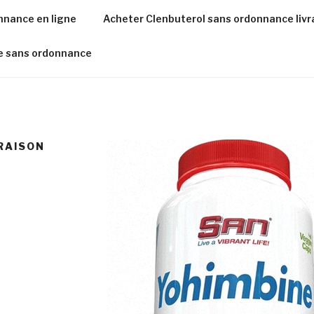
nnance en ligne
Acheter Clenbuterol sans ordonnance livr
de sans ordonnance
RAISON