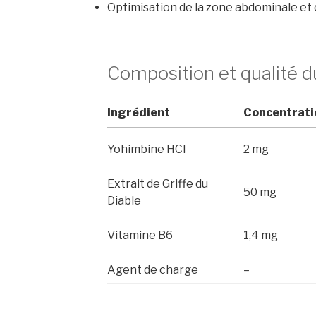
Optimisation de la zone abdominale et d
Composition et qualité d
Ingrédient
Concentrati
Yohimbine HCl
2 mg
Extrait de Griffe du
50 mg
Diable
Vitamine B6
1,4 mg
Agent de charge
–