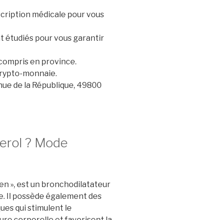
scription médicale pour vous
nt étudiés pour vous garantir
 compris en province.
crypto-monnaie.
nue de la République, 49800
terol ? Mode
en », est un bronchodilatateur
me. Il possède également des
ues qui stimulent le
e corporelle et favorisent la