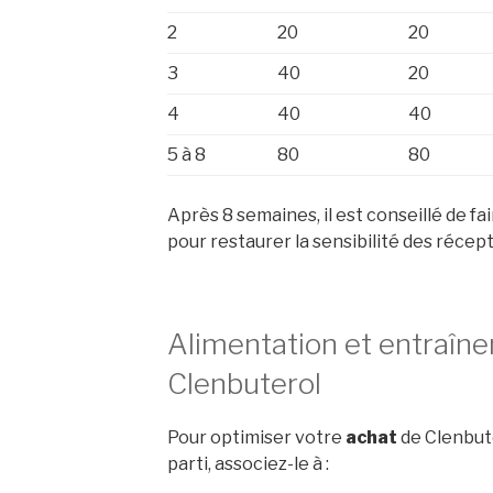
2
20
20
3
40
20
4
40
40
5 à 8
80
80
Après 8 semaines, il est conseillé de f
pour restaurer la sensibilité des récept
Alimentation et entraîn
Clenbuterol
Pour optimiser votre
achat
de Clenbute
parti, associez-le à :