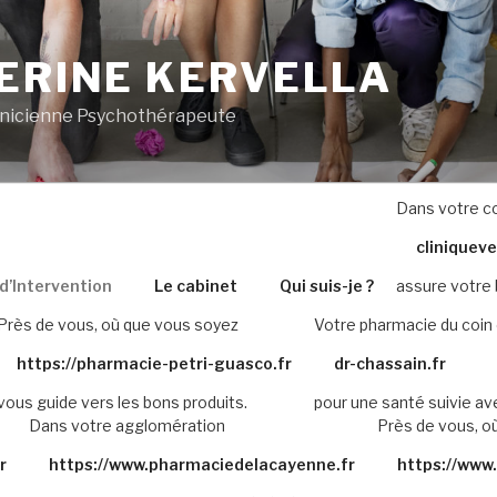
ERINE KERVELLA
inicienne Psychothérapeute
Dans votre c
cliniquev
’Intervention
Le cabinet
Qui suis-je ?
assure votre 
Près de vous, où que vous soyez
Votre pharmacie du coin 
https://pharmacie-petri-guasco.fr
dr-chassain.fr
vous guide vers les bons produits.
pour une santé suivie av
Dans votre agglomération
Près de vous, o
r
https://www.pharmaciedelacayenne.fr
https://www