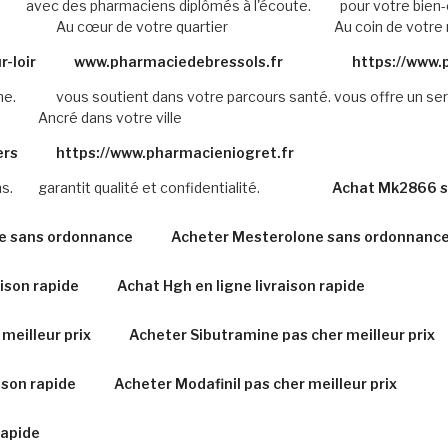
avec des pharmaciens diplômés à l'écoute.
pour votre bien-
Au cœur de votre quartier
Au coin de votre 
-loir
www.pharmaciedebressols.fr
https://www.
me.
vous soutient dans votre parcours santé.
vous offre un ser
Ancré dans votre ville
ers
https://www.pharmacieniogret.fr
s.
garantit qualité et confidentialité.
Achat Mk2866 s
ide sans ordonnance
Acheter Mesterolone sans ordonnance 
ison rapide
Achat Hgh en ligne livraison rapide
meilleur prix
Acheter Sibutramine pas cher meilleur prix
ison rapide
Acheter Modafinil pas cher meilleur prix
rapide