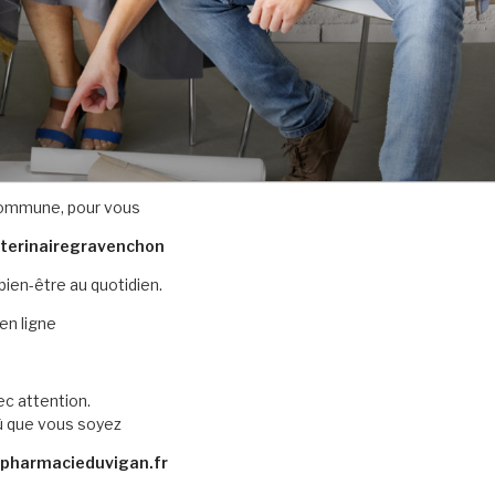
ommune, pour vous
eterinairegravenchon
bien-être au quotidien.
en ligne
ec attention.
ù que vous soyez
.pharmacieduvigan.fr