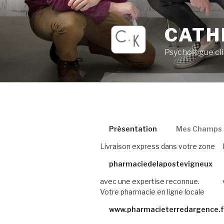
Aller
au
CATH
contenu
principal
Psychologue cl
Présentation
Mes Champs d
Livraison express dans votre zone
pharmaciedelapostevigneux
avec une expertise reconnue.
Votre pharmacie en ligne locale
www.pharmacieterredargence.f