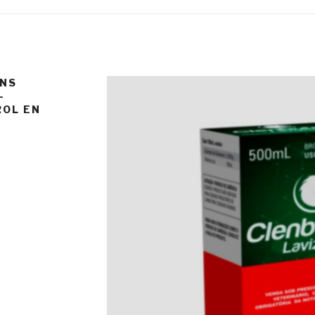
ANS
–
OL EN