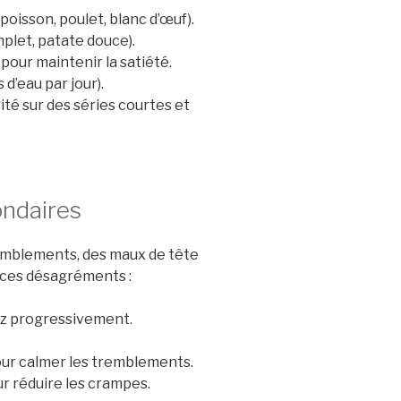
oisson, poulet, blanc d’œuf).
plet, patate douce).
pour maintenir la satiété.
 d’eau par jour).
té sur des séries courtes et
ondaires
emblements, des maux de tête
r ces désagréments :
z progressivement.
our calmer les tremblements.
 réduire les crampes.