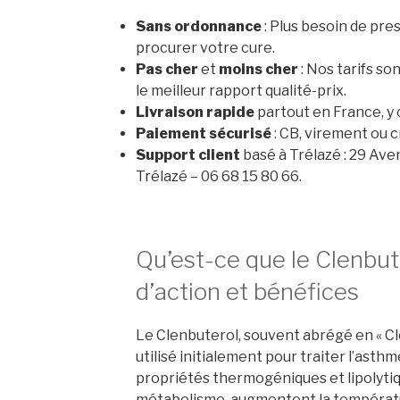
Sans ordonnance
: Plus besoin de pre
procurer votre cure.
Pas cher
et
moins cher
: Nos tarifs so
le meilleur rapport qualité-prix.
Livraison rapide
partout en France, y
Paiement sécurisé
: CB, virement ou 
Support client
basé à Trélazé : 29 Ave
Trélazé – 06 68 15 80 66.
Qu’est-ce que le Clenbu
d’action et bénéfices
Le Clenbuterol, souvent abrégé en « Cl
utilisé initialement pour traiter l’asth
propriétés thermogéniques et lipolytiq
métabolisme, augmentent la températur