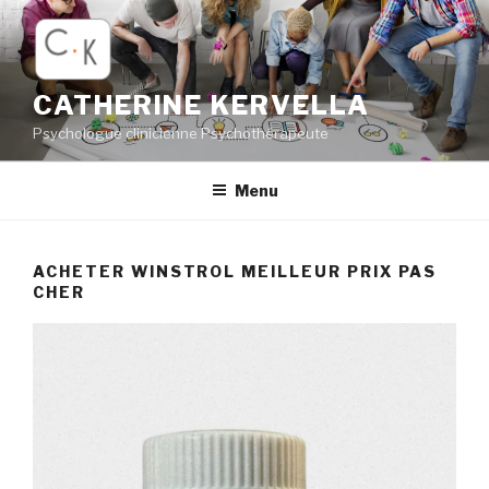
Aller
au
contenu
principal
CATHERINE KERVELLA
Psychologue clinicienne Psychothérapeute
Menu
ACHETER WINSTROL MEILLEUR PRIX PAS
CHER