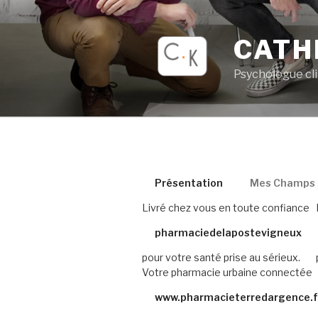
Aller
au
CATH
contenu
principal
Psychologue cl
Présentation
Mes Champs d
Livré chez vous en toute confiance
pharmaciedelapostevigneux
pour votre santé prise au sérieux.
Votre pharmacie urbaine connectée
www.pharmacieterredargence.f