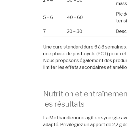
2 – 4
30 – 50
mas
Pic d
5 – 6
40 – 60
tens
7
20 – 30
Desc
Une cure standard dure 6 à 8 semaines. 
une phase de post-cycle (PCT) pour rét
Nous proposons également des produi
limiter les effets secondaires et amélio
Nutrition et entraîneme
les résultats
La Methandienone agit en synergie av
adapté. Privilégiez un apport de 2,2 g 