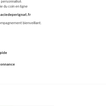
personnalisé.
e du coin en ligne
ciedeperignat.fr
ompagnement bienveillant.
pide
rdonnance