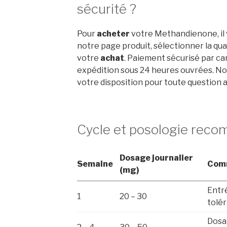
sécurité ?
Pour
acheter
votre Methandienone, il v
notre page produit, sélectionner la qua
votre
achat
. Paiement sécurisé par ca
expédition sous 24 heures ouvrées. Not
votre disposition pour toute question 
Cycle et posologie rec
Dosage journalier
Semaine
Com
(mg)
Entr
1
20 – 30
tolé
Dosa