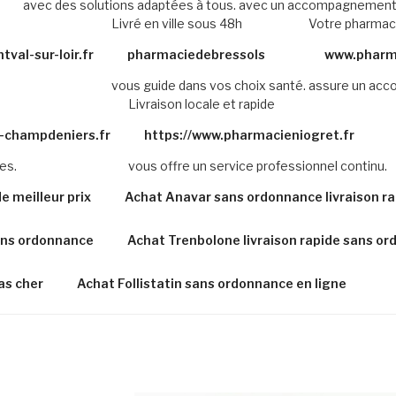
avec des solutions adaptées à tous.
avec un accompagnement 
Livré en ville sous 48h
Votre pharmaci
val-sur-loir.fr
pharmaciedebressols
www.pharma
vous guide dans vos choix santé.
assure un acc
Livraison locale et rapide
-champdeniers.fr
https://www.pharmacieniogret.fr
es.
vous offre un service professionnel continu.
e meilleur prix
Achat Anavar sans ordonnance livraison ra
ans ordonnance
Achat Trenbolone livraison rapide sans o
as cher
Achat Follistatin sans ordonnance en ligne