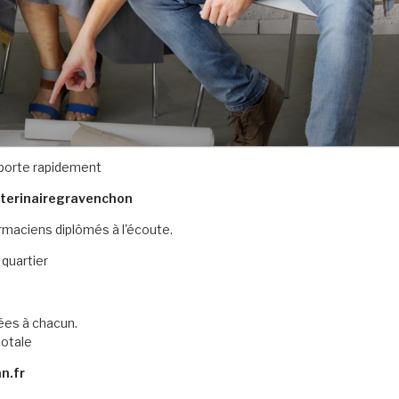
 porte rapidement
eterinairegravenchon
maciens diplômés à l'écoute.
 quartier
ées à chacun.
totale
n.fr