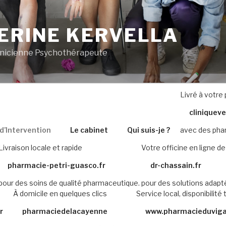
ERINE KERVELLA
inicienne Psychothérapeute
Livré à votre
cliniquev
’Intervention
Le cabinet
Qui suis-je ?
avec des phar
Livraison locale et rapide
Votre officine en ligne de
pharmacie-petri-guasco.fr
dr-chassain.fr
pour des soins de qualité pharmaceutique.
pour des solutions adapt
À domicile en quelques clics
Service local, disponibilité 
r
pharmaciedelacayenne
www.pharmacieduviga