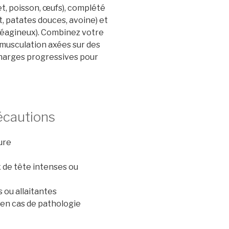
et, poisson, œufs), complété
, patates douces, avoine) et
, oléagineux). Combinez votre
musculation axées sur des
harges progressives pour
écautions
ure
 de tête intenses ou
ou allaitantes
 en cas de pathologie